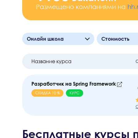
Размещено компаниями на
hh.
Онлайн школа
Стоимость
Skillbox
От
1
до
1401
OTUS
Название курса
1
Разработчик на Spring Framework
СКИДКА
10
%
КУРС
О
Бесплатные курсы п