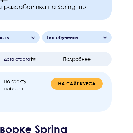
 разработчика на Spring, по
ость
Тип обучения
Курс
месяцев
Подробнее
Дата старта
5
По факту
НА САЙТ КУРСА
набора
ворке Spring