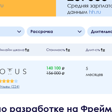
ru
Средняя зарплата
данным
hh.ru
Рассрочка
Длительн
Да
00
руб.
От
0
до
5
Нет
Онлайн школа
Стоимость
Длит-сть
140100
0
140 100
5
156 000
месяцев
тзывы (
224
)
о разработке на Фрейм