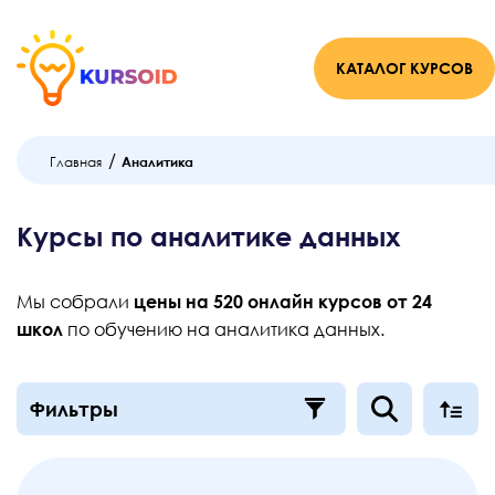
КАТАЛОГ КУРСОВ
Фильтры
Онлайн школа
SkillFactory
Нетология
Eduson Academy
Хекслет
/
Главная
Аналитика
Skypro
Skillbox
Skyeng
GeekBrains
Контур.школа
Moscow Digital School
Курсы по аналитике данных
Convert Monster
Interra
Международная школа профессий
MaEd
Бруноям
SF Education
KARPOV.COURSES
OTUS
Мы собрали
цены на 520 онлайн курсов от 24
школ
по обучению на аналитика данных.
ProductStar
Стоимость
(руб.)
Фильтры
от
до