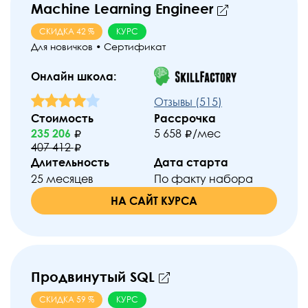
Рассрочка
Machine Learning Engineer
Да
Нет
СКИДКА
42
%
КУРС
Для новичков
•
Сертификат
Длительность
(мес.)
Онлайн школа:
от
до
Отзывы (
515
)
Стоимость
Рассрочка
Тип обучения
235 206
5 658
/мес
407 412
Курс
Профессия
Длительность
Дата старта
25 месяцев
По факту набора
НА САЙТ КУРСА
Применить
Продвинутый SQL
СКИДКА
59
%
КУРС